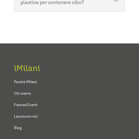
plastica per contenere cibo?
iMilani
Perchè iMilani
Chi siamo
Fiere ed Eventi
Lavora con noi
Blog